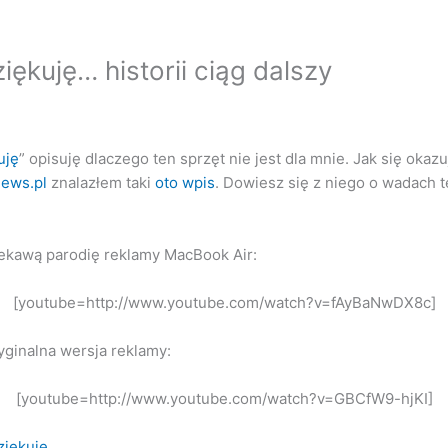
iękuję… historii ciąg dalszy
uję
” opisuję dlaczego ten sprzęt nie jest dla mnie. Jak się okaz
ews.pl
znalazłem taki
oto wpis
. Dowiesz się z niego o wadach t
ciekawą parodię reklamy MacBook Air:
[youtube=http://www.youtube.com/watch?v=fAyBaNwDX8c]
ryginalna wersja reklamy:
[youtube=http://www.youtube.com/watch?v=GBCfW9-hjKI]
ziękuję